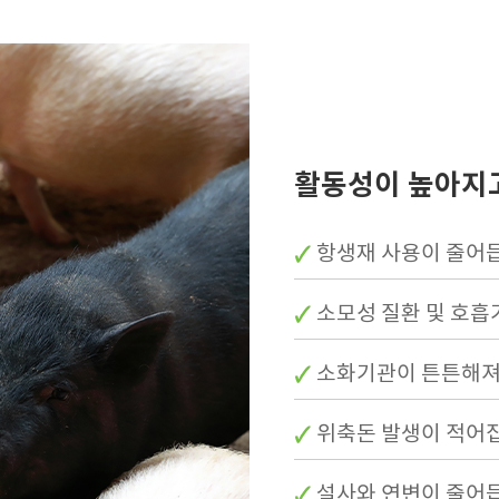
활동성이 높아지
항생재 사용이 줄어
소모성 질환 및 호흡
소화기관이 튼튼해져
위축돈 발생이 적어
설사와 연변이 줄어