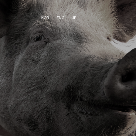
KOR
ENG
JP