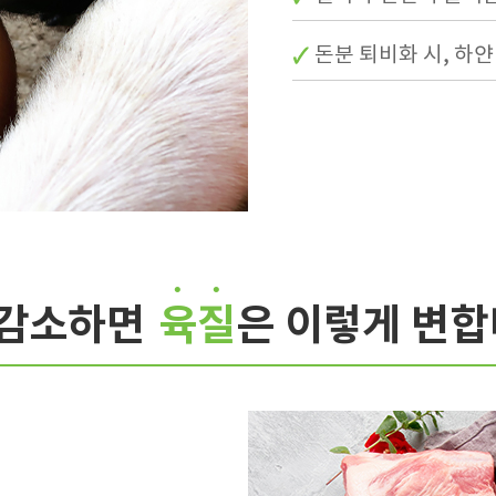
돈분 퇴비화 시, 하
₂감소하면
육질
은 이렇게 변합