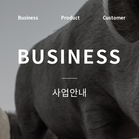
Business
Product
Customer
B
U
S
I
N
E
S
S
사
업
안
내