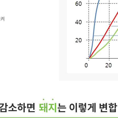
시켜
₂ 감소하면
돼지
는 이렇게 변합